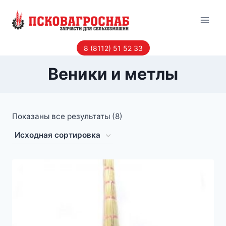
Перейти
к
содержанию
8 (8112) 51 52 33
Веники и метлы
Показаны все результаты (8)