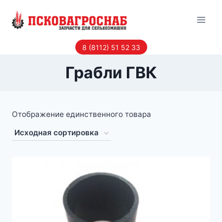
Перейти
к
содержанию
8 (8112) 51 52 33
Грабли ГВК
Отображение единственного товара