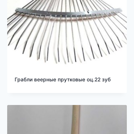
Грабли веерные прутковые оц.22 зуб