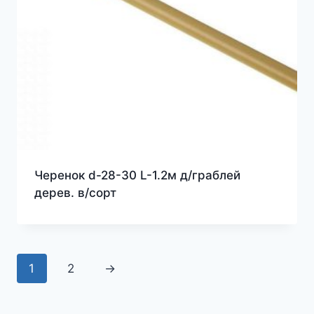
Черенок d-28-30 L-1.2м д/граблей
дерев. в/сорт
1
2
→