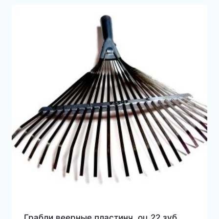
Грабли веерные пластинч. оц.22 зуб