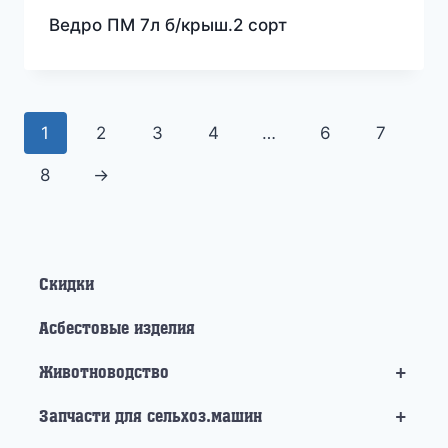
Ведро ПМ 7л б/крыш.2 сорт
1
2
3
4
…
6
7
8
→
Скидки
Асбестовые изделия
+
Животноводство
+
Запчасти для сельхоз.машин