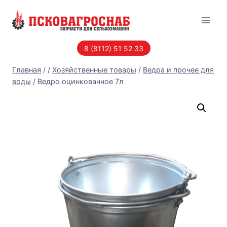
Перейти
к
содержанию
8 (8112) 51 52 33
Главная
/
/
Хозяйственные товары
/
Ведра и прочее для
воды
/
Ведро оцинкованное 7л