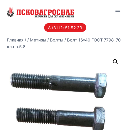
Перейти
к
содержанию
8 (8112) 51 52 33
Главная
/
/
Метизы
/
Болты
/
Болт 16*40 ГОСТ 7798-70
кл.пр.5.8