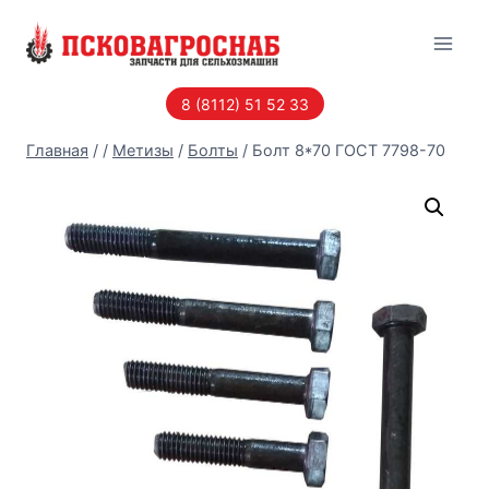
Перейти
к
содержанию
8 (8112) 51 52 33
Главная
/
/
Метизы
/
Болты
/
Болт 8*70 ГОСТ 7798-70