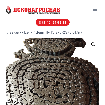
Перейти
к
содержанию
8 (8112) 51 52 33
Главная
/
/
Цепи
/
Цепь ПР-15,875-23 (5,017м)