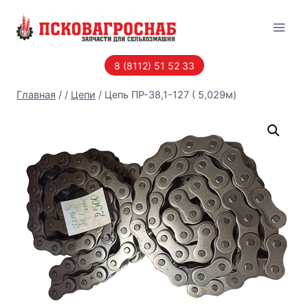
Перейти
к
содержанию
8 (8112) 51 52 33
Главная
/
/
Цепи
/
Цепь ПР-38,1-127 ( 5,029м)