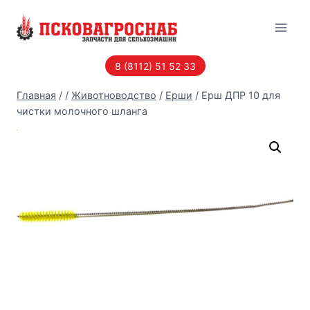
Перейти
к
содержанию
8 (8112) 51 52 33
Главная
/
/
Животноводство
/
Ерши
/
Ерш ДПР 10 для
чистки молочного шланга