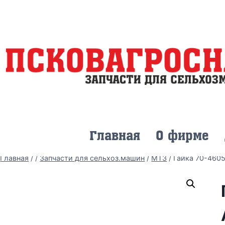
Главная
О фирме
Главная
/
/
Запчасти для сельхоз.машин
/
МТЗ
/
Гайка 70-4605