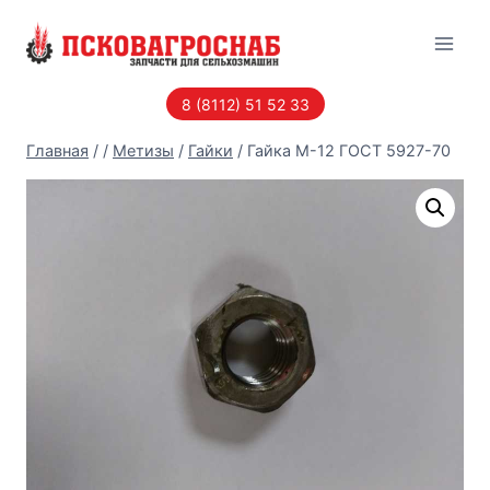
Перейти
к
содержанию
8 (8112) 51 52 33
Главная
/
/
Метизы
/
Гайки
/
Гайка М-12 ГОСТ 5927-70