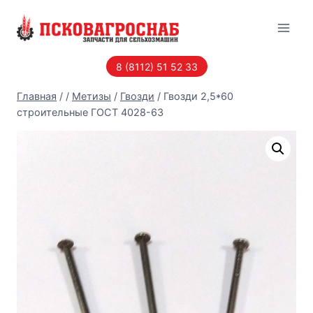
Перейти
к
содержанию
8 (8112) 51 52 33
Главная
/
/
Метизы
/
Гвозди
/
Гвозди 2,5*60
строительные ГОСТ 4028-63