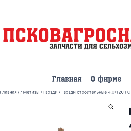
Главная
О фирме
Главная
/
/
Метизы
/
Гвозди
/
Гвозди строительные 4,0*120 Г