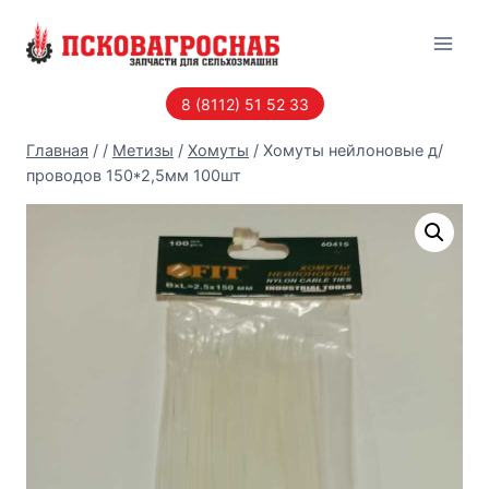
Перейти
к
содержанию
8 (8112) 51 52 33
Главная
/
/
Метизы
/
Хомуты
/
Хомуты нейлоновые д/
проводов 150*2,5мм 100шт