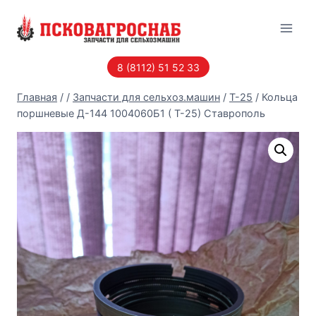
Перейти
к
содержанию
8 (8112) 51 52 33
Главная
/
/
Запчасти для сельхоз.машин
/
Т-25
/
Кольца
поршневые Д-144 1004060Б1 ( Т-25) Ставрополь