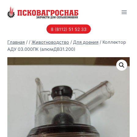
Перейти
к
содержанию
8 (8112) 51 52 33
Главная
/
/
Животноводство
/
Для доения
/
Коллектор
АДУ 03.000ПК (алюмДВ31.200)