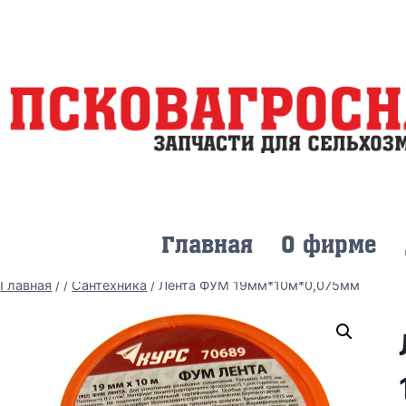
Главная
О фирме
Главная
/
/
Сантехника
/
Лента ФУМ 19мм*10м*0,075мм