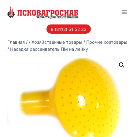
Перейти
к
содержанию
8 (8112) 51 52 33
Главная
/
/
Хозяйственные товары
/
Прочие хозтовары
/
Насадка рассеиватель ПМ на лейку