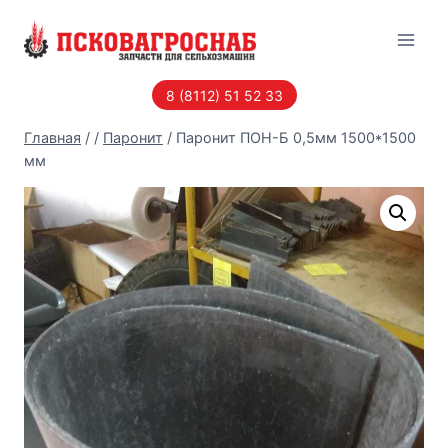
Перейти
к
содержанию
8 (8112) 51 52 33
Главная
/
/
Паронит
/
Паронит ПОН-Б 0,5мм 1500*1500
мм