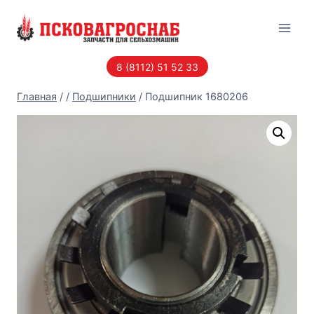
Перейти
к
содержанию
8 (8112) 51 52 33
Главная
/
/
Подшипники
/
Подшипник 1680206