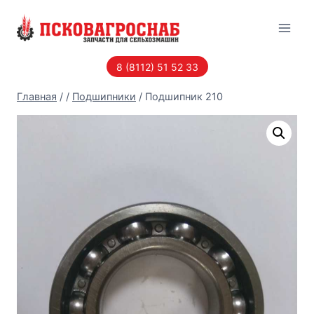
Перейти
к
содержанию
8 (8112) 51 52 33
Главная
/
/
Подшипники
/
Подшипник 210