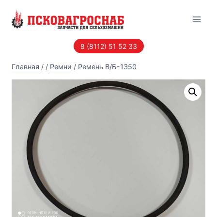
Перейти
к
содержанию
8 (8112) 51 52 33
Главная
/
/
Ремни
/
Ремень В/Б-1350