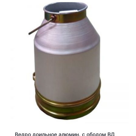
Ведро доильное алюмин. с ободом ВД