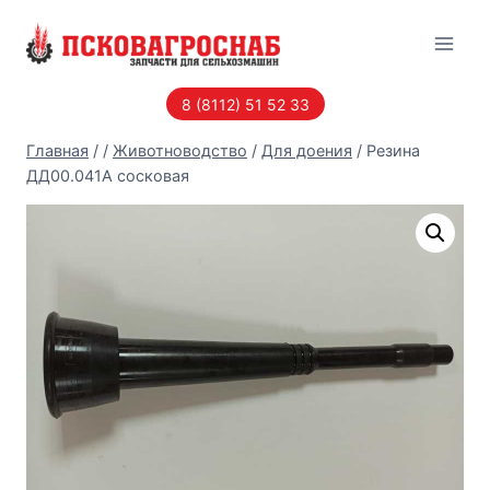
Перейти
к
содержанию
8 (8112) 51 52 33
Главная
/
/
Животноводство
/
Для доения
/
Резина
ДД00.041А сосковая