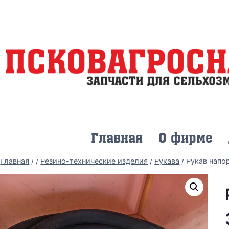
Главная
О фирме
Главная
/
/
Резино-технические изделия
/
Рукава
/
Рукав напо