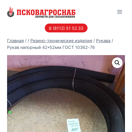
Перейти
к
содержанию
8 (8112) 51 52 33
Главная
/
/
Резино-технические изделия
/
Рукава
/
Рукав напорный 42*52мм ГОСТ 10362-76