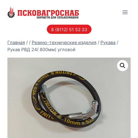
Перейти
к
содержанию
8 (8112) 51 52 33
Главная
/
/
Резино-технические изделия
/
Рукава
/
Рукав РВД 24( 800мм) угловой