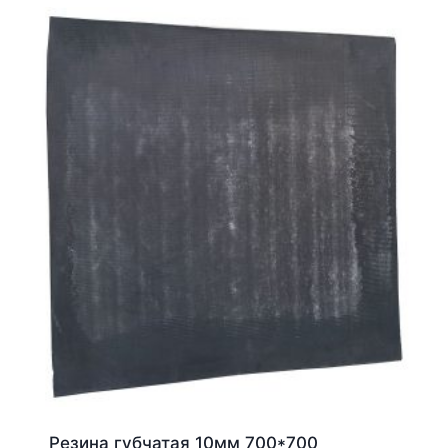
Резина губчатая 10мм 700*700