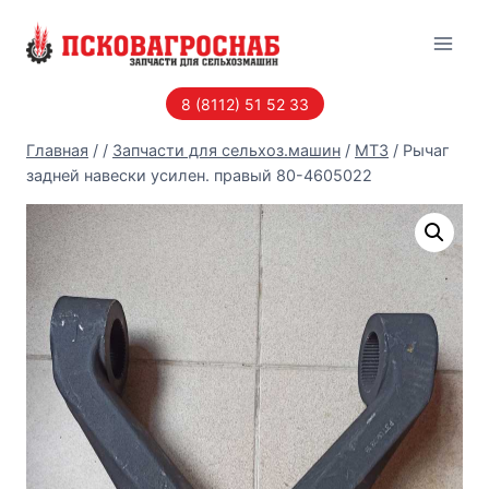
Перейти
к
содержанию
8 (8112) 51 52 33
Главная
/
/
Запчасти для сельхоз.машин
/
МТЗ
/
Рычаг
задней навески усилен. правый 80-4605022