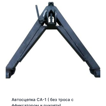
Автосцепка СА-1 ( без троса с
ффиксатором и рукояти)