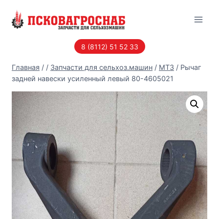
Перейти
к
содержанию
8 (8112) 51 52 33
Главная
/
/
Запчасти для сельхоз.машин
/
МТЗ
/
Рычаг
задней навески усиленный левый 80-4605021