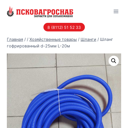
Перейти
к
содержанию
8 (8112) 51 52 33
Главная
/
/
Хозяйственные товары
/
Шланги
/
Шланг
гофрированный d-25мм L-20м