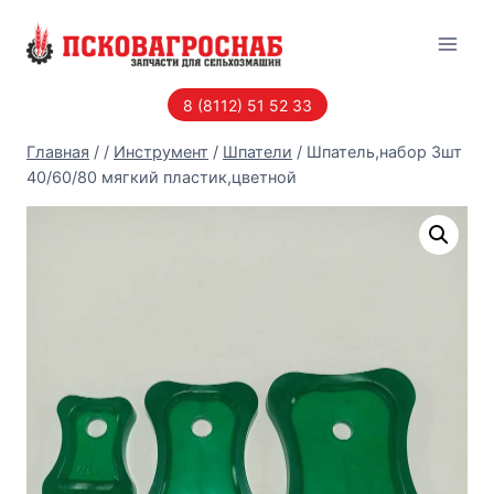
Перейти
к
содержанию
8 (8112) 51 52 33
Главная
/
/
Инструмент
/
Шпатели
/
Шпатель,набор 3шт
40/60/80 мягкий пластик,цветной