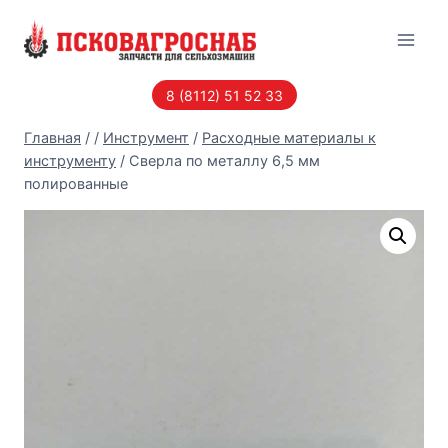
Перейти
к
содержанию
8 (8112) 51 52 33
Главная
/
/
Инструмент
/
Расходные материалы к
инструменту
/
Сверла по металлу 6,5 мм
полированные