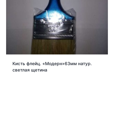
Кисть флейц. «Модерн»63мм натур.
светлая щетина