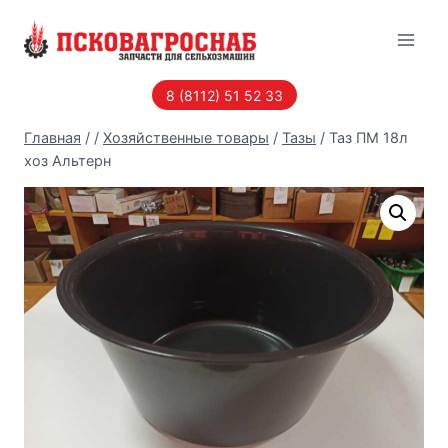
Перейти
к
содержанию
8 (8112) 51 52 33
Главная
/
/
Хозяйственные товары
/
Тазы
/
Таз ПМ 18л
хоз Альтерн