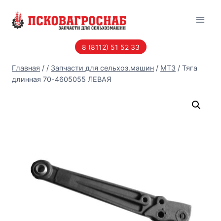
Перейти
к
содержанию
8 (8112) 51 52 33
Главная
/
/
Запчасти для сельхоз.машин
/
МТЗ
/
Тяга
длинная 70-4605055 ЛЕВАЯ