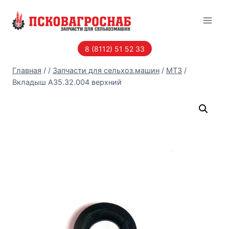
Перейти
к
содержанию
8 (8112) 51 52 33
Главная
/
/
Запчасти для сельхоз.машин
/
МТЗ
/
Вкладыш А35.32.004 верхний