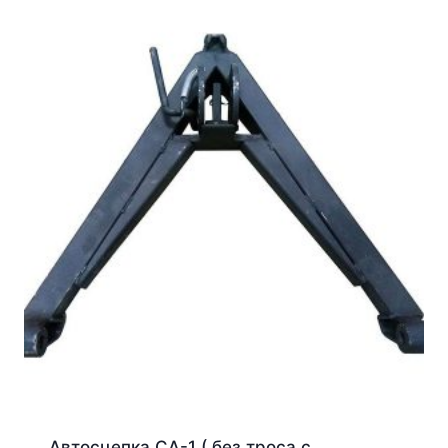
Автосцепка СА-1 ( без троса с