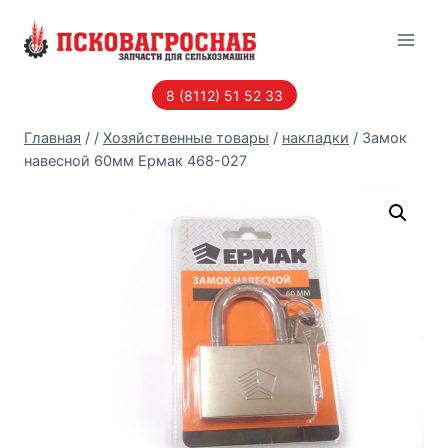
Перейти
к
содержанию
8 (8112) 51 52 33
Главная
/
/
Хозяйственные товары
/
накладки
/
Замок
навесной 60мм Ермак 468-027