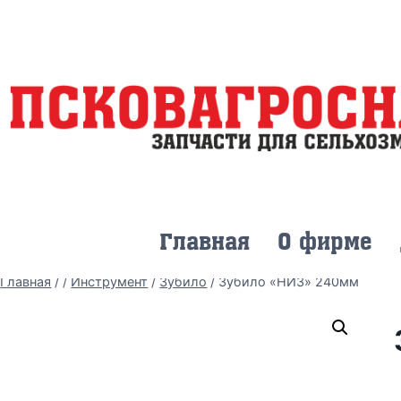
Главная
О фирме
Главная
/
/
Инструмент
/
Зубило
/
Зубило «НИЗ» 240мм