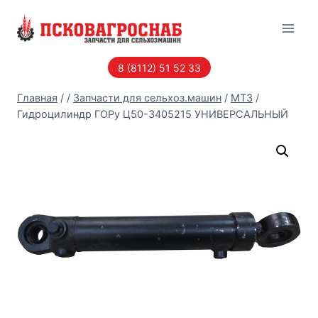
Перейти
к
содержанию
8 (8112) 51 52 33
Главная
/
/
Запчасти для сельхоз.машин
/
МТЗ
/
Гидроцилиндр ГОРу Ц50-3405215 УНИВЕРСАЛЬНЫЙ