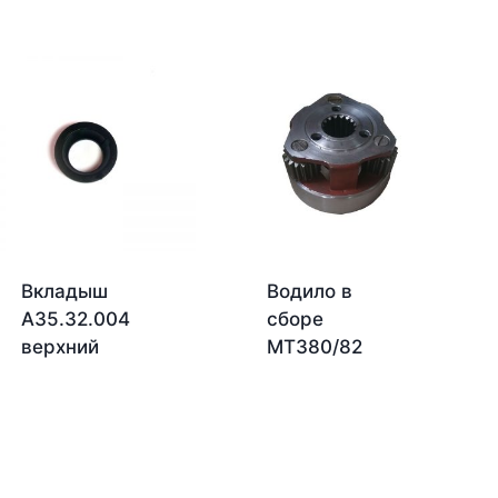
Вкладыш
Водило в
А35.32.004
сборе
верхний
МТЗ80/82