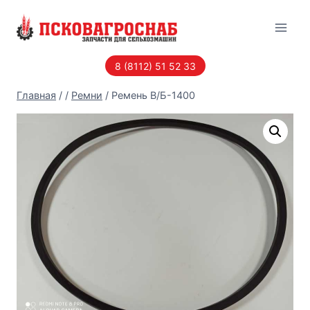
Перейти
к
содержанию
8 (8112) 51 52 33
Главная
/
/
Ремни
/
Ремень В/Б-1400