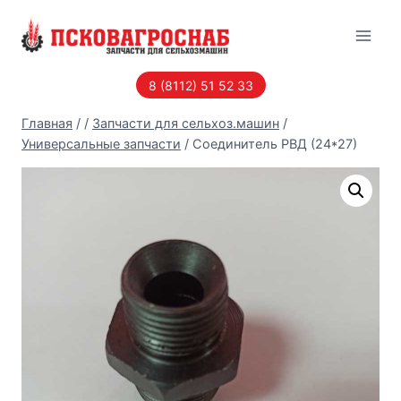
Перейти
к
содержанию
8 (8112) 51 52 33
Главная
/
/
Запчасти для сельхоз.машин
/
Универсальные запчасти
/
Соединитель РВД (24*27)